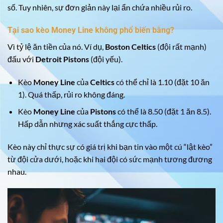
số. Tuy nhiên, sự đơn giản này lại ẩn chứa nhiều rủi ro.
Tại sao kèo Money Line không phổ biến bằng?
Vì tỷ lệ ăn tiền của nó. Ví dụ,
Boston Celtics
(đội rất mạnh)
đấu với
Detroit Pistons
(đội yếu).
Kèo
Money Line
của
Celtics
có thể chỉ là 1.10 (đặt 10 ăn
1). Quá thấp, rủi ro không đáng.
Kèo
Money Line
của
Pistons
có thể là 8.50 (đặt 1 ăn 8.5).
Hấp dẫn nhưng xác suất thắng cực thấp.
Kèo này chỉ thực sự có giá trị khi bạn tin vào một cú “lật kèo”
từ đội cửa dưới, hoặc khi hai đội có sức mạnh tương đương
nhau.