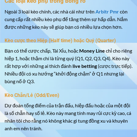
Các loại kèo phụ trong bóng rổ
Ngoài 3 loại kèo chính, các nhà cái như trên
Arbitr Pmr
còn
cung cấp rất nhiều kèo phụ để tăng thêm sự hấp dẫn. Nắm
được những kèo này sẽ giúp bạn có nhiều lựa chọn hơn.
Kèo cược theo Hiệp (Half time) hoặc Quý (Quarter)
Bạn có thể cược chấp, Tài Xỉu, hoặc
Money Line
chỉ cho riêng
hiệp 1, hoặc thậm chí là từng quý (Q1, Q2, Q3, Q4). Kèo này
rất hợp với những ai thích đánh
live betting
(cược trực tiếp).
Nhiều đội có xu hướng “khởi động chậm” ở Q1 nhưng lại
bùng nổ ở Q3.
Kèo Chẵn/Lẻ (Odd/Even)
Dự đoán tổng điểm của trận đấu, hiệp đấu hoặc của một đội
là số chẵn hay số lẻ. Kèo này mang tính may rủi cực kỳ cao, cá
nhân tôi cho rằng nó không khác gì tung đồng xu và khuyên
anh em nên tránh.