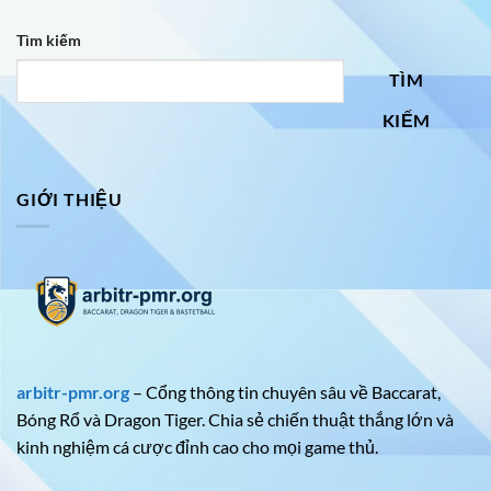
Tìm kiếm
TÌM
KIẾM
GIỚI THIỆU
arbitr-pmr.org
– Cổng thông tin chuyên sâu về Baccarat,
Bóng Rổ và Dragon Tiger. Chia sẻ chiến thuật thắng lớn và
kinh nghiệm cá cược đỉnh cao cho mọi game thủ.