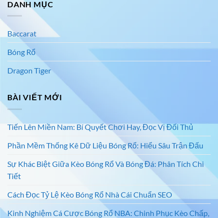
DANH MỤC
Baccarat
Bóng Rổ
Dragon Tiger
BÀI VIẾT MỚI
Tiến Lên Miền Nam: Bí Quyết Chơi Hay, Đọc Vị Đối Thủ
Phần Mềm Thống Kê Dữ Liệu Bóng Rổ: Hiểu Sâu Trận Đấu
Sự Khác Biệt Giữa Kèo Bóng Rổ Và Bóng Đá: Phân Tích Chi
Tiết
Cách Đọc Tỷ Lệ Kèo Bóng Rổ Nhà Cái Chuẩn SEO
Kinh Nghiệm Cá Cược Bóng Rổ NBA: Chinh Phục Kèo Chấp,