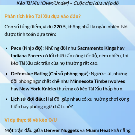
Kèo Tài Xỉu (Over/Under) – Cuộc chơi của nhịp độ
Phân tích kèo Tài Xỉu dựa vào đâu?
Con số tổng điểm, ví dụ
220.5
, không phải là ngẫu nhiên. Nó
được tính toán dựa trên:
Pace (Nhịp độ):
Những đội như
Sacramento Kings
hay
Indiana Pacers
có lối chơi tấn công tốc độ, ném nhiều, thì
kèo Tài Xỉu các trận của họ thường rất cao.
Defensive Rating (Chỉ số phòng ngự):
Ngược lại, những
đội phòng ngự chặt chẽ như
Minnesota Timberwolves
hay
New York Knicks
thường có kèo Tài Xỉu thấp hơn.
Lịch sử đối đầu:
Hai đội gặp nhau có xu hướng chơi cống
hiến hay phòng ngự chặt chẽ?
Ví dụ thực tế về kèo O/U
Một trận đấu giữa
Denver Nuggets
và
Miami Heat
khả năng