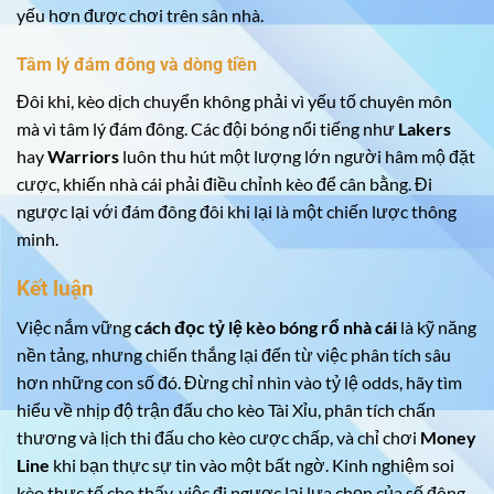
yếu hơn được chơi trên sân nhà.
Tâm lý đám đông và dòng tiền
Đôi khi, kèo dịch chuyển không phải vì yếu tố chuyên môn
mà vì tâm lý đám đông. Các đội bóng nổi tiếng như
Lakers
hay
Warriors
luôn thu hút một lượng lớn người hâm mộ đặt
cược, khiến nhà cái phải điều chỉnh kèo để cân bằng. Đi
ngược lại với đám đông đôi khi lại là một chiến lược thông
minh.
Kết luận
Việc nắm vững
cách đọc tỷ lệ kèo bóng rổ nhà cái
là kỹ năng
nền tảng, nhưng chiến thắng lại đến từ việc phân tích sâu
hơn những con số đó. Đừng chỉ nhìn vào tỷ lệ odds, hãy tìm
hiểu về nhịp độ trận đấu cho kèo Tài Xỉu, phân tích chấn
thương và lịch thi đấu cho kèo cược chấp, và chỉ chơi
Money
Line
khi bạn thực sự tin vào một bất ngờ. Kinh nghiệm soi
kèo thực tế cho thấy, việc đi ngược lại lựa chọn của số đông