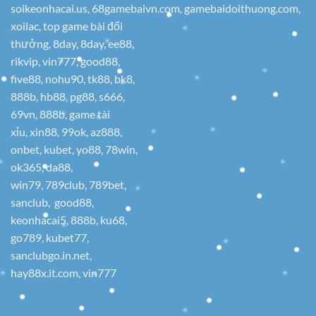
soikeonhacai.us
,
68gamebaivn.com
,
gamebaidoithuong.com
,
xoilac
,
top game bài đổi
thưởng
,
8day
,
8day
,
ee88
,
rikvip
,
vin777
,
good88
,
five88
,
nohu90
,
tk88
,
bk8
,
888b
,
hb88
,
pg88
,
s666
,
69vn
,
888b
,
game tài
xỉu
,
xin88
,
99ok
,
az888
,
onbet
,
kubet
,
yo88
,
78win
,
ok365
,
da88
,
win79
,
789club
,
789bet
,
sanclub
,
good88
,
keonhacai5
,
888b
,
ku68
,
go789
,
kubet77
,
sanclubgo.in.net
,
hay88x.it.com,
vin777