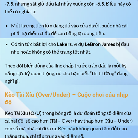
-7.5
, nhưng sát giờ đấu lại nhảy xuống còn
-6.5
. Điều này có
thể có nghĩa là:
Một lượng tiền lớn đang đổ vào cửa dưới, buộc nhà cái
phải hạ điểm chấp để cân bằng lại dòng tiền.
Có tin tức bất lợi cho
Lakers
, ví dụ
LeBron James
bị đau
nhẹ hoặc không có thể trạng tốt nhất.
Theo dõi biến động của line chấp trước trận đấu là một kỹ
năng cực kỳ quan trọng, nó cho bạn biết “thị trường” đang
nghĩ gì.
Kèo Tài Xỉu (Over/Under) – Cuộc chơi của nhịp
độ
Kèo Tài Xỉu
(O/U)
trong bóng rổ là dự đoán tổng số điểm của
cả hai đội sẽ cao hơn (Tài – Over) hay thấp hơn (Xỉu – Under)
con số mà nhà cái đưa ra. Kèo này không quan tâm đội nào
thắng thua, chỉ tập trung vào điểm số.