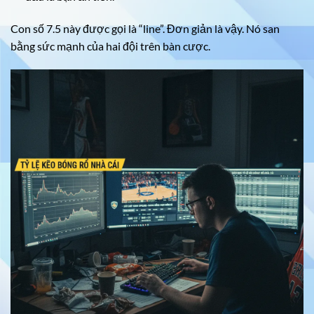
Con số 7.5 này được gọi là “line”. Đơn giản là vậy. Nó san
bằng sức mạnh của hai đội trên bàn cược.