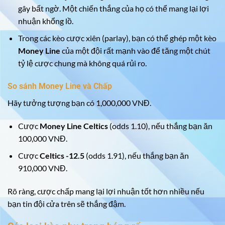
gây bất ngờ. Một chiến thắng của họ có thể mang lại lợi
nhuận khổng lồ.
Trong các kèo cược xiên (parlay), bạn có thể ghép một kèo
Money Line
của một đội rất mạnh vào để tăng một chút
tỷ lệ cược chung mà không quá rủi ro.
So sánh Money Line và Chấp
Hãy tưởng tượng bạn có 1,000,000 VNĐ.
Cược
Money Line Celtics
(odds 1.10), nếu thắng bạn ăn
100,000 VNĐ.
Cược
Celtics -12.5
(odds 1.91), nếu thắng bạn ăn
910,000 VNĐ.
Rõ ràng, cược chấp mang lại lợi nhuận tốt hơn nhiều nếu
bạn tin đội cửa trên sẽ thắng đậm.