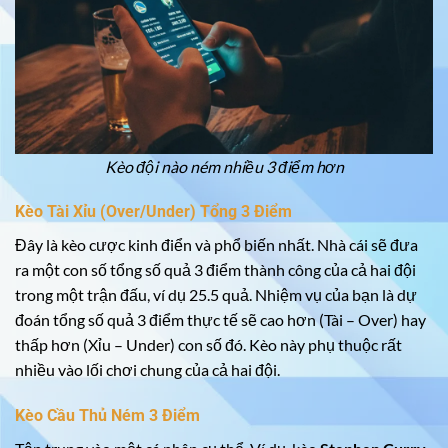
Kèo đội nào ném nhiều 3 điểm hơn
Kèo Tài Xỉu (Over/Under) Tổng 3 Điểm
Đây là kèo cược kinh điển và phổ biến nhất. Nhà cái sẽ đưa
ra một con số tổng số quả 3 điểm thành công của cả hai đội
trong một trận đấu, ví dụ 25.5 quả. Nhiệm vụ của bạn là dự
đoán tổng số quả 3 điểm thực tế sẽ cao hơn (Tài – Over) hay
thấp hơn (Xỉu – Under) con số đó. Kèo này phụ thuộc rất
nhiều vào lối chơi chung của cả hai đội.
Kèo Cầu Thủ Ném 3 Điểm