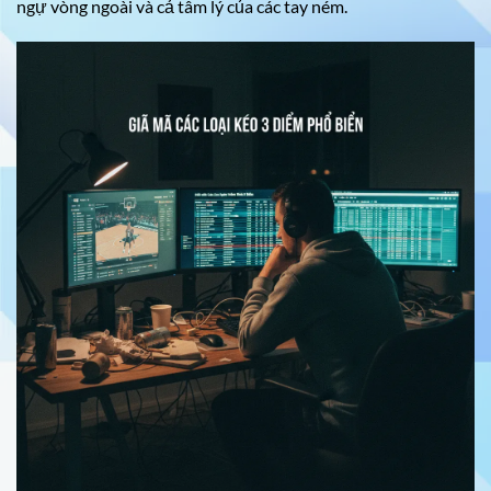
ngự vòng ngoài và cả tâm lý của các tay ném.