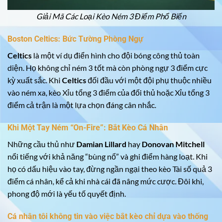
Giải Mã Các Loại Kèo Ném 3 Điểm Phổ Biến
Boston Celtics: Bức Tường Phòng Ngự
Celtics
là một ví dụ điển hình cho đội bóng công thủ toàn
diện. Họ không chỉ ném 3 tốt mà còn phòng ngự 3 điểm cực
kỳ xuất sắc. Khi
Celtics
đối đầu với một đội phụ thuộc nhiều
vào ném xa, kèo Xỉu tổng 3 điểm của đối thủ hoặc Xỉu tổng 3
điểm cả trận là một lựa chọn đáng cân nhắc.
Khi Một Tay Ném “On-Fire”: Bắt Kèo Cá Nhân
Những cầu thủ như
Damian Lillard
hay
Donovan Mitchell
nổi tiếng với khả năng “bùng nổ” và ghi điểm hàng loạt. Khi
họ có dấu hiệu vào tay, đừng ngần ngại theo kèo Tài số quả 3
điểm cá nhân, kể cả khi nhà cái đã nâng mức cược. Đôi khi,
phong độ mới là yếu tố quyết định.
Cá nhân tôi không tin vào việc bắt kèo chỉ dựa vào thống