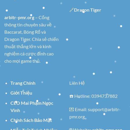
🔗
Dragon Tiger
arbitr-pmr.org
– Cổng
thông tin chuyên sâu về
Baccarat, Bóng Rổ và
Dragon Tiger. Chia sẻ chiến
thuật thắng lớn và kinh
nghiệm cá cược đỉnh cao
cho mọi game thủ.
Trang Chính
Liên Hệ
Giới Thiệu
☎️ Hotline: 0394737882
CEO Mai Phạm Ngọc
💌 Email:
support@arbitr-
Vinh
pmr.org
Chính Sách Bảo Mật
🌐 Website:
arbitr-pmr.org